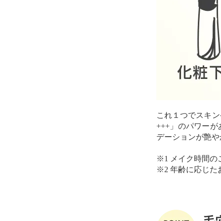
これ１つでスキン
+++」のパワー
デーションが艶や
※1 メイク時間の
※2 年齢に応じ