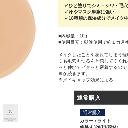
✓ひと塗りでシミ・シワ・毛穴
✓汗やマスク摩擦に強い
✓18種類の保湿成分でメイク
■内容量：10g
■使用目安：朝晩使用で約１カ月
メイクしたことを忘れてしまう軽
ミも毛穴もつるんと隠して※くれ
ッと伸びてピタッと密着するので
※が続きます。
※メイキャップ効果による
通常購入
通常購入
カラー : ライト
価格 4,320(円(税込)