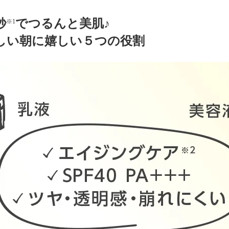
秒
でつるんと美肌♪
※1
しい朝に嬉しい５つの役割