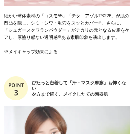
細かい球体素材の「コスモ55」「チタニアゾルTS226」が肌の
凹凸を隠し、シミ・シワ・毛穴をスッとカバー
※
。さらに、
「シュガースクワランパウダー」がテカリの元となる皮脂をケ
アし、厚塗り感ない透明感
※
ある素肌印象を演出します。
※メイキャップ効果による
ぴたっと密着して「汗・マスク摩擦」も怖くな
い
夕方まで続く、メイクしたての陶器肌