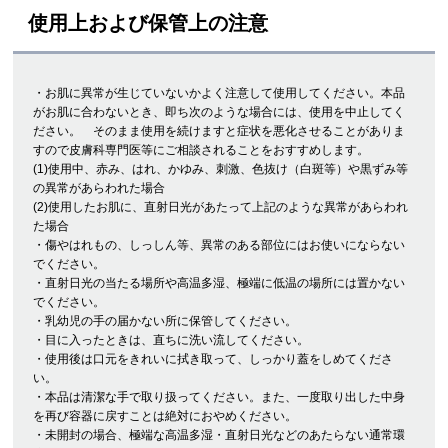
使用上および保管上の注意
・お肌に異常が生じていないかよく注意して使用してください。本品
がお肌に合わないとき、即ち次のような場合には、使用を中止してく
ださい。 そのまま使用を続けますと症状を悪化させることがありま
すので皮膚科専門医等にご相談されることをおすすめします。
(1)使用中、赤み、はれ、かゆみ、刺激、色抜け（白斑等）や黒ずみ等
の異常があらわれた場合
(2)使用したお肌に、直射日光があたって上記のような異常があらわれ
た場合
・傷やはれもの、しっしん等、異常のある部位にはお使いにならない
でください。
・直射日光の当たる場所や高温多湿、極端に低温の場所には置かない
でください。
・乳幼児の手の届かない所に保管してください。
・目に入ったときは、直ちに洗い流してください。
・使用後は口元をきれいに拭き取って、しっかり蓋をしめてくださ
い。
・本品は清潔な手で取り扱ってください。また、一度取り出した中身
を再び容器に戻すことは絶対におやめください。
・未開封の場合、極端な高温多湿・直射日光などのあたらない通常環