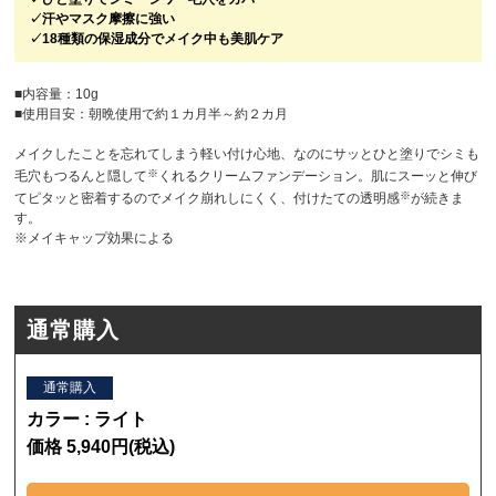
✓汗やマスク摩擦に強い
✓18種類の保湿成分でメイク中も美肌ケア
■内容量：10g
■使用目安：朝晩使用で約１カ月半～約２カ月
メイクしたことを忘れてしまう軽い付け心地、なのにサッとひと塗りでシミも
※
毛穴もつるんと隠して
くれるクリームファンデーション。肌にスーッと伸び
※
てピタッと密着するのでメイク崩れしにくく、付けたての透明感
が続きま
す。
※メイキャップ効果による
通常購入
通常購入
カラー : ライト
価格 5,940円(税込)