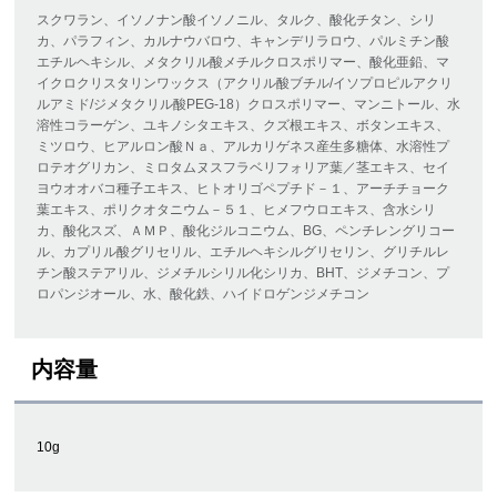
スクワラン、イソノナン酸イソノニル、タルク、酸化チタン、シリ
カ、パラフィン、カルナウバロウ、キャンデリラロウ、パルミチン酸
エチルヘキシル、メタクリル酸メチルクロスポリマー、酸化亜鉛、マ
イクロクリスタリンワックス（アクリル酸ブチル/イソプロピルアクリ
ルアミド/ジメタクリル酸PEG-18）クロスポリマー、マンニトール、水
溶性コラーゲン、ユキノシタエキス、クズ根エキス、ボタンエキス、
ミツロウ、ヒアルロン酸Ｎａ、アルカリゲネス産生多糖体、水溶性プ
ロテオグリカン、ミロタムヌスフラベリフォリア葉／茎エキス、セイ
ヨウオオバコ種子エキス、ヒトオリゴペプチド－１、アーチチョーク
葉エキス、ポリクオタニウム－５１、ヒメフウロエキス、含水シリ
カ、酸化スズ、ＡＭＰ、酸化ジルコニウム、BG、ペンチレングリコー
ル、カプリル酸グリセリル、エチルヘキシルグリセリン、グリチルレ
チン酸ステアリル、ジメチルシリル化シリカ、BHT、ジメチコン、プ
ロパンジオール、水、酸化鉄、ハイドロゲンジメチコン
内容量
10g