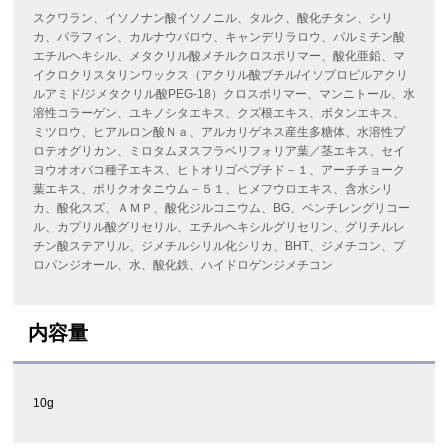
スクワラン、イソノナン酸イソノニル、タルク、酸化チタン、シリ
カ、パラフィン、カルナウバロウ、キャンデリラロウ、パルミチン酸
エチルヘキシル、メタクリル酸メチルクロスポリマー、酸化亜鉛、マ
イクロクリスタリンワックス（アクリル酸ブチル/イソプロピルアクリ
ルアミド/ジメタクリル酸PEG-18）クロスポリマー、マンニトール、水
溶性コラーゲン、ユキノシタエキス、クズ根エキス、ボタンエキス、
ミツロウ、ヒアルロン酸Ｎａ、アルカリゲネス産生多糖体、水溶性プ
ロテオグリカン、ミロタムヌスフラベリフォリア葉／茎エキス、セイ
ヨウオオバコ種子エキス、ヒトオリゴペプチド－１、アーチチョーク
葉エキス、ポリクオタニウム－５１、ヒメフウロエキス、含水シリ
カ、酸化スズ、ＡＭＰ、酸化ジルコニウム、BG、ペンチレングリコー
ル、カプリル酸グリセリル、エチルヘキシルグリセリン、グリチルレ
チン酸ステアリル、ジメチルシリル化シリカ、BHT、ジメチコン、プ
ロパンジオール、水、酸化鉄、ハイドロゲンジメチコン
内容量
10g