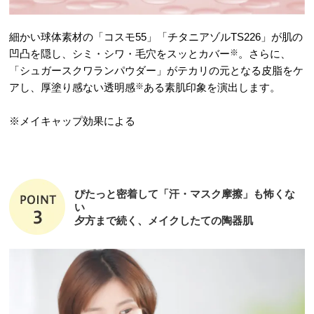
細かい球体素材の「コスモ55」「チタニアゾルTS226」が肌の
凹凸を隠し、シミ・シワ・毛穴をスッとカバー
※
。さらに、
「シュガースクワランパウダー」がテカリの元となる皮脂をケ
アし、厚塗り感ない透明感
※
ある素肌印象を演出します。
※メイキャップ効果による
ぴたっと密着して「汗・マスク摩擦」も怖くな
い
夕方まで続く、メイクしたての陶器肌