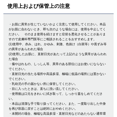
使用上および保管上の注意
・お肌に異常が生じていないかよく注意して使用してください。本品
がお肌に合わないとき、即ち次のような場合には、使用を中止してく
ださい。 そのまま使用を続けますと症状を悪化させることがありま
すので皮膚科専門医等にご相談されることをおすすめします。
(1)使用中、赤み、はれ、かゆみ、刺激、色抜け（白斑等）や黒ずみ等
の異常があらわれた場合
(2)使用したお肌に、直射日光があたって上記のような異常があらわれ
た場合
・傷やはれもの、しっしん等、異常のある部位にはお使いにならない
でください。
・直射日光の当たる場所や高温多湿、極端に低温の場所には置かない
でください。
・乳幼児の手の届かない所に保管してください。
・目に入ったときは、直ちに洗い流してください。
・使用後は口元をきれいに拭き取って、しっかり蓋をしめてくださ
い。
・本品は清潔な手で取り扱ってください。また、一度取り出した中身
を再び容器に戻すことは絶対におやめください。
・未開封の場合、極端な高温多湿・直射日光などのあたらない通常環