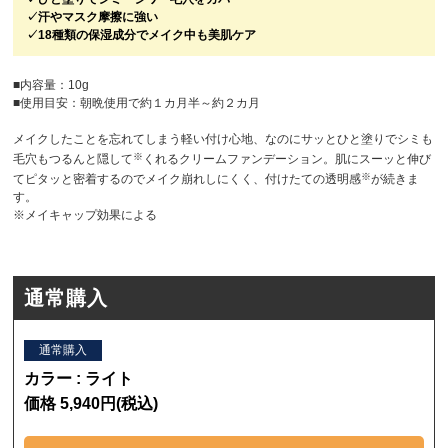
✓汗やマスク摩擦に強い
✓18種類の保湿成分でメイク中も美肌ケア
■内容量：10g
■使用目安：朝晩使用で約１カ月半～約２カ月
メイクしたことを忘れてしまう軽い付け心地、なのにサッとひと塗りでシミも
※
毛穴もつるんと隠して
くれるクリームファンデーション。肌にスーッと伸び
※
てピタッと密着するのでメイク崩れしにくく、付けたての透明感
が続きま
す。
※メイキャップ効果による
通常購入
通常購入
カラー : ライト
価格 5,940円(税込)