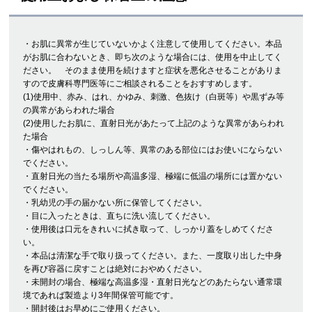
・お肌に異常が生じていないかよく注意して使用してください。本品
がお肌に合わないとき、即ち次のような場合には、使用を中止してく
ださい。 そのまま使用を続けますと症状を悪化させることがありま
すので皮膚科専門医等にご相談されることをおすすめします。
(1)使用中、赤み、はれ、かゆみ、刺激、色抜け（白斑等）や黒ずみ等
の異常があらわれた場合
(2)使用したお肌に、直射日光があたって上記のような異常があらわれ
た場合
・傷やはれもの、しっしん等、異常のある部位にはお使いにならない
でください。
・直射日光の当たる場所や高温多湿、極端に低温の場所には置かない
でください。
・乳幼児の手の届かない所に保管してください。
・目に入ったときは、直ちに洗い流してください。
・使用後は口元をきれいに拭き取って、しっかり蓋をしめてくださ
い。
・本品は清潔な手で取り扱ってください。また、一度取り出した中身
を再び容器に戻すことは絶対におやめください。
・未開封の場合、極端な高温多湿・直射日光などのあたらない通常環
境であれば製造より3年間保管可能です。
・開封後はお早めにご使用ください。