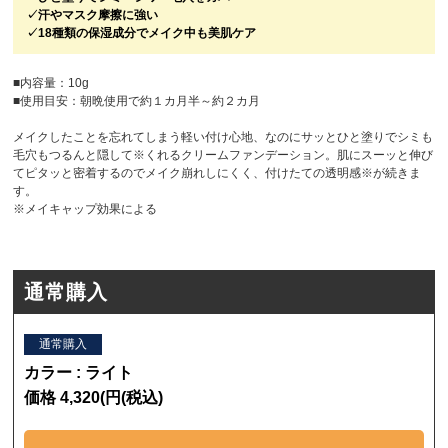
✓汗やマスク摩擦に強い
✓18種類の保湿成分でメイク中も美肌ケア
■内容量：10g
■使用目安：朝晩使用で約１カ月半～約２カ月
メイクしたことを忘れてしまう軽い付け心地、なのにサッとひと塗りでシミも
毛穴もつるんと隠して※くれるクリームファンデーション。肌にスーッと伸び
てピタッと密着するのでメイク崩れしにくく、付けたての透明感※が続きま
す。
※メイキャップ効果による
通常購入
通常購入
カラー : ライト
価格 4,320(円(税込)