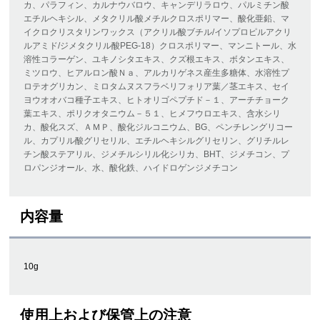
カ、パラフィン、カルナウバロウ、キャンデリラロウ、パルミチン酸
エチルヘキシル、メタクリル酸メチルクロスポリマー、酸化亜鉛、マ
イクロクリスタリンワックス（アクリル酸ブチル/イソプロピルアクリ
ルアミド/ジメタクリル酸PEG-18）クロスポリマー、マンニトール、水
溶性コラーゲン、ユキノシタエキス、クズ根エキス、ボタンエキス、
ミツロウ、ヒアルロン酸Ｎａ、アルカリゲネス産生多糖体、水溶性プ
ロテオグリカン、ミロタムヌスフラベリフォリア葉／茎エキス、セイ
ヨウオオバコ種子エキス、ヒトオリゴペプチド－１、アーチチョーク
葉エキス、ポリクオタニウム－５１、ヒメフウロエキス、含水シリ
カ、酸化スズ、ＡＭＰ、酸化ジルコニウム、BG、ペンチレングリコー
ル、カプリル酸グリセリル、エチルヘキシルグリセリン、グリチルレ
チン酸ステアリル、ジメチルシリル化シリカ、BHT、ジメチコン、プ
ロパンジオール、水、酸化鉄、ハイドロゲンジメチコン
内容量
10g
使用上および保管上の注意