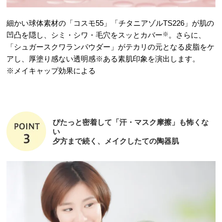
細かい球体素材の「コスモ55」「チタニアゾルTS226」が肌の
凹凸を隠し、シミ・シワ・毛穴をスッとカバー
※
。さらに、
「シュガースクワランパウダー」がテカリの元となる皮脂をケ
アし、厚塗り感ない透明感※ある素肌印象を演出します。
※メイキャップ効果による
ぴたっと密着して「汗・マスク摩擦」も怖くな
い
夕方まで続く、メイクしたての陶器肌