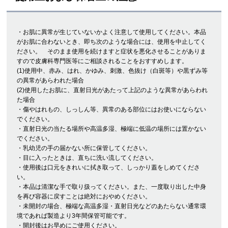
・お肌に異常が生じていないかよく注意して使用してください。本品
がお肌に合わないとき、即ち次のような場合には、使用を中止してく
ださい。 そのまま使用を続けますと症状を悪化させることがありま
すので皮膚科専門医等にご相談されることをおすすめします。
(1)使用中、赤み、はれ、かゆみ、刺激、色抜け（白斑等）や黒ずみ等
の異常があらわれた場合
(2)使用したお肌に、直射日光があたって上記のような異常があらわれ
た場合
・傷やはれもの、しっしん等、異常のある部位にはお使いにならない
でください。
・直射日光の当たる場所や高温多湿、極端に低温の場所には置かない
でください。
・乳幼児の手の届かない所に保管してください。
・目に入ったときは、直ちに洗い流してください。
・使用後は口元をきれいに拭き取って、しっかり蓋をしめてくださ
い。
・本品は清潔な手で取り扱ってください。また、一度取り出した中身
を再び容器に戻すことは絶対におやめください。
・未開封の場合、極端な高温多湿・直射日光などのあたらない通常環
境であれば製造より3年間保管可能です。
・開封後はお早めにご使用ください。