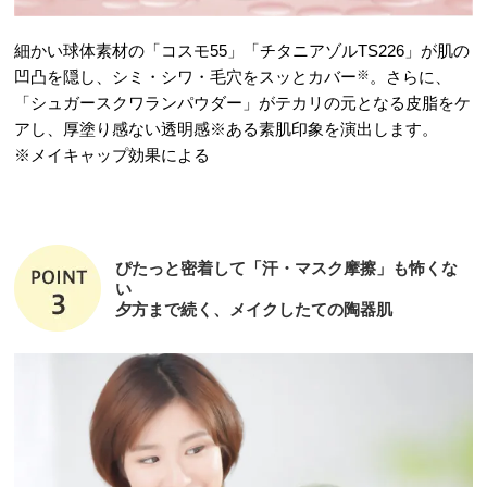
細かい球体素材の「コスモ55」「チタニアゾルTS226」が肌の
凹凸を隠し、シミ・シワ・毛穴をスッとカバー
※
。さらに、
「シュガースクワランパウダー」がテカリの元となる皮脂をケ
アし、厚塗り感ない透明感※ある素肌印象を演出します。
※メイキャップ効果による
ぴたっと密着して「汗・マスク摩擦」も怖くな
い
夕方まで続く、メイクしたての陶器肌