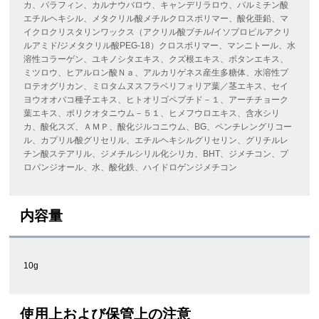
カ、パラフィン、カルナウバロウ、キャンデリラロウ、パルミチン酸
エチルヘキシル、メタクリル酸メチルクロスポリマー、酸化亜鉛、マ
イクロクリスタリンワックス（アクリル酸ブチル/イソプロピルアクリ
ルアミド/ジメタクリル酸PEG-18）クロスポリマー、マンニトール、水
溶性コラーゲン、ユキノシタエキス、クズ根エキス、ボタンエキス、
ミツロウ、ヒアルロン酸Ｎａ、アルカリゲネス産生多糖体、水溶性プ
ロテオグリカン、ミロタムヌスフラベリフォリア葉／茎エキス、セイ
ヨウオオバコ種子エキス、ヒトオリゴペプチド－１、アーチチョーク
葉エキス、ポリクオタニウム－５１、ヒメフウロエキス、含水シリ
カ、酸化スズ、ＡＭＰ、酸化ジルコニウム、BG、ペンチレングリコー
ル、カプリル酸グリセリル、エチルヘキシルグリセリン、グリチルレ
チン酸ステアリル、ジメチルシリル化シリカ、BHT、ジメチコン、プ
ロパンジオール、水、酸化鉄、ハイドロゲンジメチコン
内容量
10g
使用上および保管上の注意