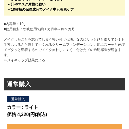
✓汗やマスク摩擦に強い
✓18種類の保湿成分でメイク中も美肌ケア
■内容量：10g
■使用目安：朝晩使用で約１カ月半～約２カ月
メイクしたことを忘れてしまう軽い付け心地、なのにサッとひと塗りでシミも
毛穴もつるんと隠して※くれるクリームファンデーション。肌にスーッと伸び
てピタッと密着するのでメイク崩れしにくく、付けたての透明感※が続きま
す。
※メイキャップ効果による
通常購入
通常購入
カラー : ライト
価格 4,320(円(税込)