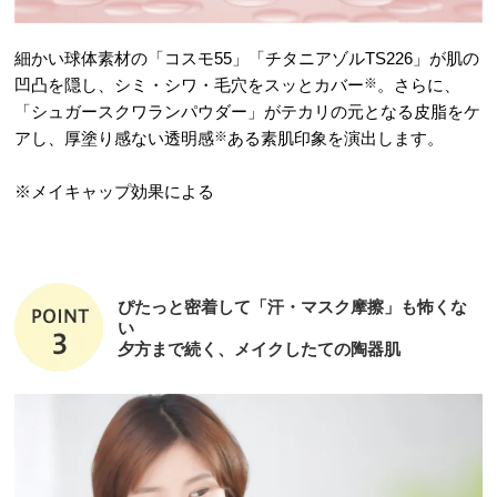
細かい球体素材の「コスモ55」「チタニアゾルTS226」が肌の
凹凸を隠し、シミ・シワ・毛穴をスッとカバー
※
。さらに、
「シュガースクワランパウダー」がテカリの元となる皮脂をケ
アし、厚塗り感ない透明感
※
ある素肌印象を演出します。
※メイキャップ効果による
ぴたっと密着して「汗・マスク摩擦」も怖くな
い
夕方まで続く、メイクしたての陶器肌