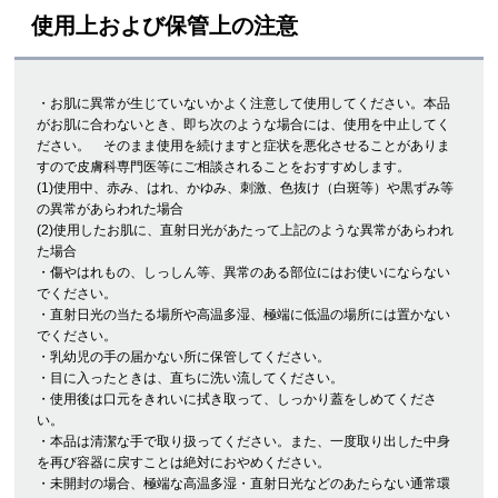
使用上および保管上の注意
・お肌に異常が生じていないかよく注意して使用してください。本品
がお肌に合わないとき、即ち次のような場合には、使用を中止してく
ださい。 そのまま使用を続けますと症状を悪化させることがありま
すので皮膚科専門医等にご相談されることをおすすめします。
(1)使用中、赤み、はれ、かゆみ、刺激、色抜け（白斑等）や黒ずみ等
の異常があらわれた場合
(2)使用したお肌に、直射日光があたって上記のような異常があらわれ
た場合
・傷やはれもの、しっしん等、異常のある部位にはお使いにならない
でください。
・直射日光の当たる場所や高温多湿、極端に低温の場所には置かない
でください。
・乳幼児の手の届かない所に保管してください。
・目に入ったときは、直ちに洗い流してください。
・使用後は口元をきれいに拭き取って、しっかり蓋をしめてくださ
い。
・本品は清潔な手で取り扱ってください。また、一度取り出した中身
を再び容器に戻すことは絶対におやめください。
・未開封の場合、極端な高温多湿・直射日光などのあたらない通常環