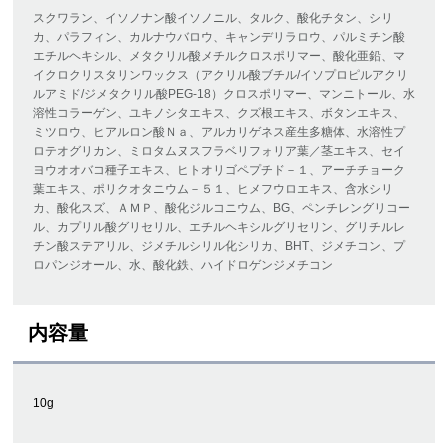
スクワラン、イソノナン酸イソノニル、タルク、酸化チタン、シリ
カ、パラフィン、カルナウバロウ、キャンデリラロウ、パルミチン酸
エチルヘキシル、メタクリル酸メチルクロスポリマー、酸化亜鉛、マ
イクロクリスタリンワックス（アクリル酸ブチル/イソプロピルアクリ
ルアミド/ジメタクリル酸PEG-18）クロスポリマー、マンニトール、水
溶性コラーゲン、ユキノシタエキス、クズ根エキス、ボタンエキス、
ミツロウ、ヒアルロン酸Ｎａ、アルカリゲネス産生多糖体、水溶性プ
ロテオグリカン、ミロタムヌスフラベリフォリア葉／茎エキス、セイ
ヨウオオバコ種子エキス、ヒトオリゴペプチド－１、アーチチョーク
葉エキス、ポリクオタニウム－５１、ヒメフウロエキス、含水シリ
カ、酸化スズ、ＡＭＰ、酸化ジルコニウム、BG、ペンチレングリコー
ル、カプリル酸グリセリル、エチルヘキシルグリセリン、グリチルレ
チン酸ステアリル、ジメチルシリル化シリカ、BHT、ジメチコン、プ
ロパンジオール、水、酸化鉄、ハイドロゲンジメチコン
内容量
10g