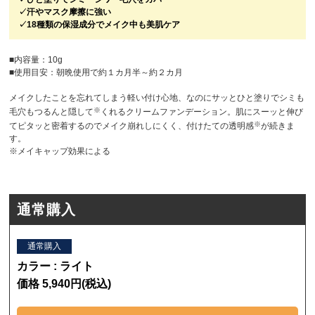
✓汗やマスク摩擦に強い
✓18種類の保湿成分でメイク中も美肌ケア
■内容量：10g
■使用目安：朝晩使用で約１カ月半～約２カ月
メイクしたことを忘れてしまう軽い付け心地、なのにサッとひと塗りでシミも
※
毛穴もつるんと隠して
くれるクリームファンデーション。肌にスーッと伸び
※
てピタッと密着するのでメイク崩れしにくく、付けたての透明感
が続きま
す。
※メイキャップ効果による
通常購入
通常購入
カラー : ライト
価格 5,940円(税込)