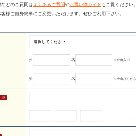
法などのご質問は
よくあるご質問
や
お買い物ガイド
もご覧ください
お客様ご自身簡単にご変更いただけます。ぜひご利用下さい。
姓
名
※全角入力
姓
名
※全角ひらが
※
-
-